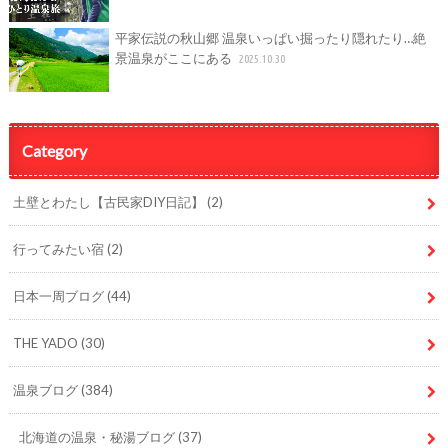
平家伝説の秋山郷 温泉いっぱい掘ったり隠れたり…絶
景温泉がここにある
2025.10.30
Category
土壁とわたし【古民家DIY日記】
(2)
行ってみたい宿
(2)
日本一周ブログ
(44)
THE YADO
(30)
温泉ブログ
(384)
北海道の温泉・秘湯ブログ
(37)