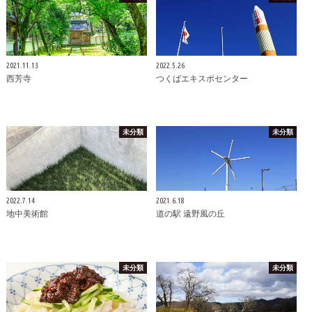
2021.11.13
2022.5.26
西芳寺
つくばエキスポセンター
未分類
未分類
2022.7.14
2021.6.18
地中美術館
道の駅 遠野風の丘
未分類
未分類