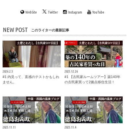
WebSite
Twitter
Instagram
YouTube
NEW POST
このライターの最新記事
土壁とわたし【古民家DIY日記】
土壁とわたし【古民家DIY日記】
2026.2.5
2025.12.26
#1 内見って、直感のテストかもしれ
#1 【古民家ルームツアー】築140年
ません。
の古民家買って2拠点移住生活！
中国・四国の温泉ブログ
中国・四国の温泉ブログ
2025.11.11
2025.11.4