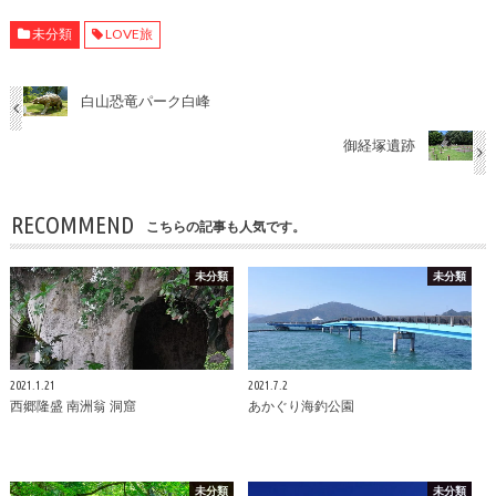
未分類
LOVE旅
白山恐竜パーク白峰
御経塚遺跡
RECOMMEND
こちらの記事も人気です。
未分類
未分類
2021.1.21
2021.7.2
西郷隆盛 南洲翁 洞窟
あかぐり海釣公園
未分類
未分類