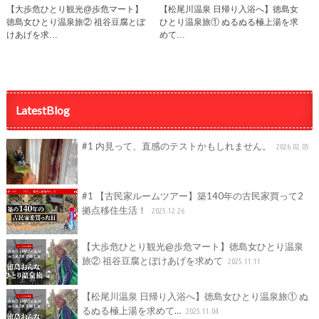
【大歩危ひとり観光@歩危マート】
【松尾川温泉 日帰り入浴へ】徳島女
徳島女ひとり温泉旅② 祖谷豆腐とぼ
ひとり温泉旅① ぬるぬる極上湯を求
けあげを求…
めて…
LatestBlog
#1 内見って、直感のテストかもしれません。
2026.02.05
#1 【古民家ルームツアー】築140年の古民家買って2
拠点移住生活！
2025.12.26
【大歩危ひとり観光@歩危マート】徳島女ひとり温泉
旅② 祖谷豆腐とぼけあげを求めて
2025.11.11
【松尾川温泉 日帰り入浴へ】徳島女ひとり温泉旅① ぬ
るぬる極上湯を求めて…
2025.11.04