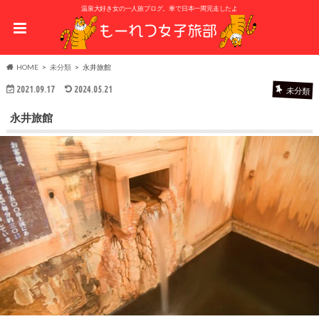
温泉大好き女の一人旅ブログ。車で日本一周完走したよ
HOME
未分類
永井旅館
2021.09.17
2024.05.21
未分類
永井旅館