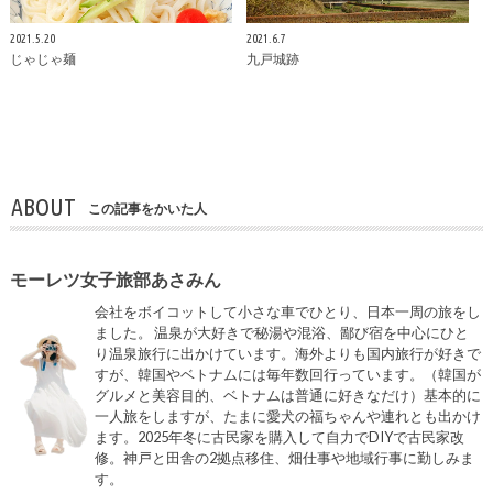
2021.5.20
2021.6.7
じゃじゃ麺
九戸城跡
ABOUT
この記事をかいた人
モーレツ女子旅部あさみん
会社をボイコットして小さな車でひとり、日本一周の旅をし
ました。 温泉が大好きで秘湯や混浴、鄙び宿を中心にひと
り温泉旅行に出かけています。海外よりも国内旅行が好きで
すが、韓国やベトナムには毎年数回行っています。（韓国が
グルメと美容目的、ベトナムは普通に好きなだけ）基本的に
一人旅をしますが、たまに愛犬の福ちゃんや連れとも出かけ
ます。2025年冬に古民家を購入して自力でDIYで古民家改
修。神戸と田舎の2拠点移住、畑仕事や地域行事に勤しみま
す。