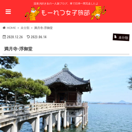
温泉大好き女の一人旅ブログ。車で日本一周完走したよ
HOME
未分類
満月寺-浮御堂
2020.12.26
2023.06.14
未分類
満月寺-浮御堂