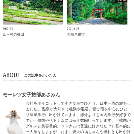
2022.2.2
2021.6.23
四ヶ村の棚田
大崎八幡宮
ABOUT
この記事をかいた人
モーレツ女子旅部あさみん
会社をボイコットして小さな車でひとり、日本一周の旅をし
ました。 温泉が大好きで秘湯や混浴、鄙び宿を中心にひと
り温泉旅行に出かけています。海外よりも国内旅行が好きで
すが、韓国やベトナムには毎年数回行っています。（韓国が
グルメと美容目的、ベトナムは普通に好きなだけ）基本的に
一人旅をしますが、たまに愛犬の福ちゃんや連れとも出かけ