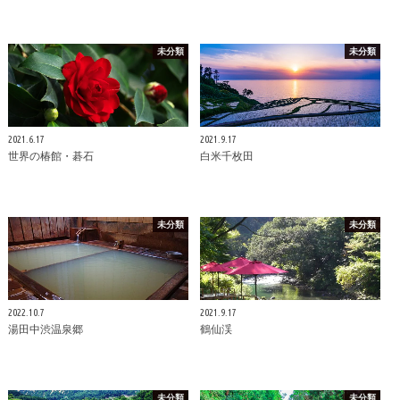
未分類
未分類
2021.6.17
2021.9.17
世界の椿館・碁石
白米千枚田
未分類
未分類
2022.10.7
2021.9.17
湯田中渋温泉郷
鶴仙渓
未分類
未分類