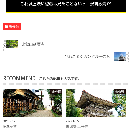
これ以上渋い秘湯は見たことないっ！渋御殿湯
未分類
比叡山延暦寺
びわこミシガンクルーズ船
RECOMMEND
こちらの記事も人気です。
未分類
未分類
2021.6.26
2020.12.27
晩翠草堂
園城寺 三井寺