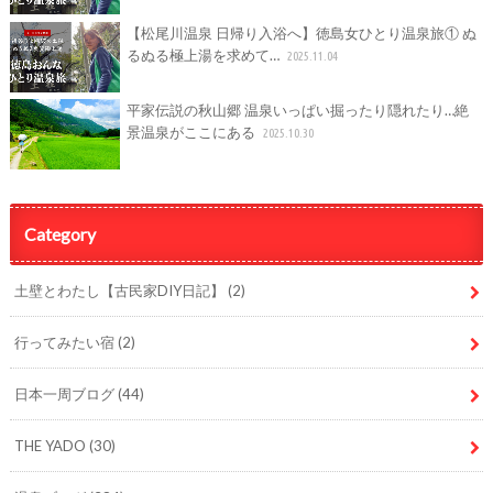
【松尾川温泉 日帰り入浴へ】徳島女ひとり温泉旅① ぬ
るぬる極上湯を求めて…
2025.11.04
平家伝説の秋山郷 温泉いっぱい掘ったり隠れたり…絶
景温泉がここにある
2025.10.30
Category
土壁とわたし【古民家DIY日記】
(2)
行ってみたい宿
(2)
日本一周ブログ
(44)
THE YADO
(30)