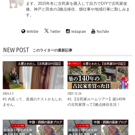
ます。2025年冬に古民家を購入して自力でDIYで古民家改
修。神戸と田舎の2拠点移住、畑仕事や地域行事に勤しみま
す。
WebSite
Twitter
Instagram
YouTube
NEW POST
このライターの最新記事
土壁とわたし【古民家DIY日記】
土壁とわたし【古民家DIY日記】
2026.2.5
2025.12.26
#1 内見って、直感のテストかもしれ
#1 【古民家ルームツアー】築140年
ません。
の古民家買って2拠点移住生活！
中国・四国の温泉ブログ
中国・四国の温泉ブログ