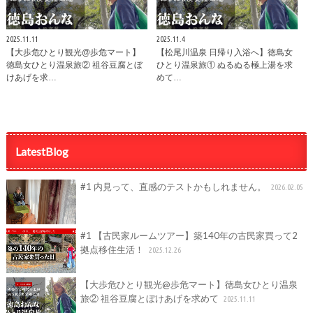
2025.11.11
2025.11.4
【大歩危ひとり観光@歩危マート】
【松尾川温泉 日帰り入浴へ】徳島女
徳島女ひとり温泉旅② 祖谷豆腐とぼ
ひとり温泉旅① ぬるぬる極上湯を求
けあげを求…
めて…
LatestBlog
#1 内見って、直感のテストかもしれません。
2026.02.05
#1 【古民家ルームツアー】築140年の古民家買って2
拠点移住生活！
2025.12.26
【大歩危ひとり観光@歩危マート】徳島女ひとり温泉
旅② 祖谷豆腐とぼけあげを求めて
2025.11.11