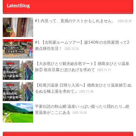
LatestBlog
#1 内見って、直感のテストかもしれません。
2026.02.05
#1 【古民家ルームツアー】築140年の古民家買って2
拠点移住生活！
2025.12.26
【大歩危ひとり観光@歩危マート】徳島女ひとり温泉
旅② 祖谷豆腐とぼけあげを求めて
2025.11.11
【松尾川温泉 日帰り入浴へ】徳島女ひとり温泉旅① ぬ
るぬる極上湯を求めて…
2025.11.04
平家伝説の秋山郷 温泉いっぱい掘ったり隠れたり…絶
景温泉がここにある
2025.10.30