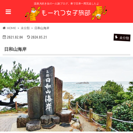
温泉大好き女の一人旅ブログ。車で日本一周完走したよ
HOME
未分類
日和山海岸
2021.02.04
2024.05.21
未分類
日和山海岸