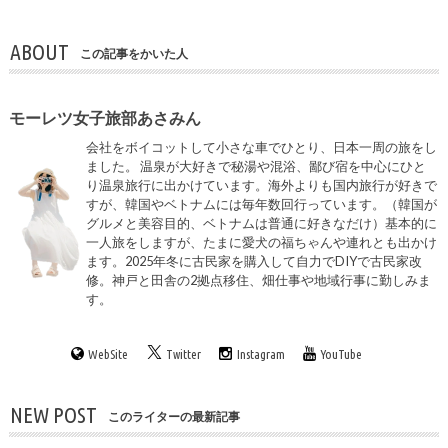
ABOUT
この記事をかいた人
モーレツ女子旅部あさみん
会社をボイコットして小さな車でひとり、日本一周の旅をし
ました。 温泉が大好きで秘湯や混浴、鄙び宿を中心にひと
り温泉旅行に出かけています。海外よりも国内旅行が好きで
すが、韓国やベトナムには毎年数回行っています。（韓国が
グルメと美容目的、ベトナムは普通に好きなだけ）基本的に
一人旅をしますが、たまに愛犬の福ちゃんや連れとも出かけ
ます。2025年冬に古民家を購入して自力でDIYで古民家改
修。神戸と田舎の2拠点移住、畑仕事や地域行事に勤しみま
す。
WebSite
Twitter
Instagram
YouTube
NEW POST
このライターの最新記事