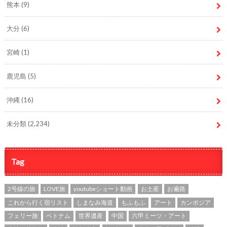
熊本
(9)
大分
(6)
宮崎
(1)
鹿児島
(5)
沖縄
(16)
未分類
(2,234)
Tag
2号線の旅
LOVE旅
youtubeショート動画
お土産
お遍路
これから行く宿リスト
しまなみ海道
もふもふ
アート
カンボジア
フェリー旅
ベトナム
世界遺産
中国
六甲ミーツ・アート