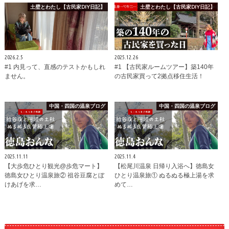
土壁とわたし【古民家DIY日記】
土壁とわたし【古民家DIY日記】
2026.2.5
2025.12.26
#1 内見って、直感のテストかもしれ
#1 【古民家ルームツアー】築140年
ません。
の古民家買って2拠点移住生活！
中国・四国の温泉ブログ
中国・四国の温泉ブログ
2025.11.11
2025.11.4
【大歩危ひとり観光@歩危マート】
【松尾川温泉 日帰り入浴へ】徳島女
徳島女ひとり温泉旅② 祖谷豆腐とぼ
ひとり温泉旅① ぬるぬる極上湯を求
けあげを求…
めて…