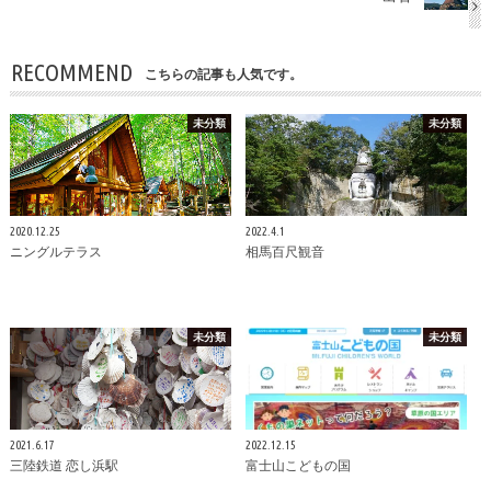
RECOMMEND
こちらの記事も人気です。
未分類
未分類
2020.12.25
2022.4.1
ニングルテラス
相馬百尺観音
未分類
未分類
2021.6.17
2022.12.15
三陸鉄道 恋し浜駅
富士山こどもの国