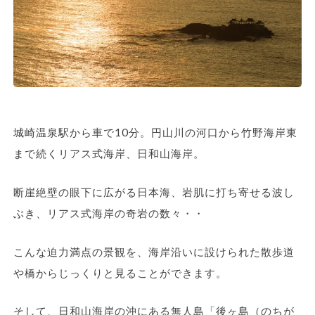
城崎温泉駅から車で10分。円山川の河口から竹野海岸東
まで続くリアス式海岸、日和山海岸。
断崖絶壁の眼下に広がる日本海、岩肌に打ち寄せる波し
ぶき、リアス式海岸の奇岩の数々・・
こんな迫力満点の景観を、海岸沿いに設けられた散歩道
や橋からじっくりと見ることができます。
そして、日和山海岸の沖にある無人島「後ヶ島（のちが