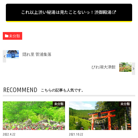
これ以上渋い秘湯は見たことないっ！渋御殿湯
未分類
隠れ里 菅浦集落
びわ湖大津館
RECOMMEND
こちらの記事も人気です。
未分類
未分類
2022.4.22
2021.10.22