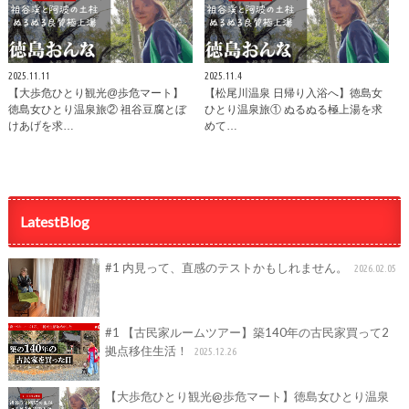
2025.11.11
2025.11.4
【大歩危ひとり観光@歩危マート】
【松尾川温泉 日帰り入浴へ】徳島女
徳島女ひとり温泉旅② 祖谷豆腐とぼ
ひとり温泉旅① ぬるぬる極上湯を求
けあげを求…
めて…
LatestBlog
#1 内見って、直感のテストかもしれません。
2026.02.05
#1 【古民家ルームツアー】築140年の古民家買って2
拠点移住生活！
2025.12.26
【大歩危ひとり観光@歩危マート】徳島女ひとり温泉