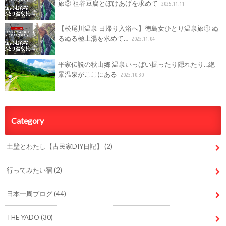
旅② 祖谷豆腐とぼけあげを求めて
2025.11.11
【松尾川温泉 日帰り入浴へ】徳島女ひとり温泉旅① ぬ
るぬる極上湯を求めて…
2025.11.04
平家伝説の秋山郷 温泉いっぱい掘ったり隠れたり…絶
景温泉がここにある
2025.10.30
Category
土壁とわたし【古民家DIY日記】
(2)
行ってみたい宿
(2)
日本一周ブログ
(44)
THE YADO
(30)