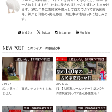
一人旅をしますが、たまに愛犬の福ちゃんや連れとも出かけ
ます。2025年冬に古民家を購入して自力でDIYで古民家改
修。神戸と田舎の2拠点移住、畑仕事や地域行事に勤しみま
す。
WebSite
Twitter
Instagram
YouTube
NEW POST
このライターの最新記事
土壁とわたし【古民家DIY日記】
土壁とわたし【古民家DIY日記】
2026.2.5
2025.12.26
#1 内見って、直感のテストかもしれ
#1 【古民家ルームツアー】築140年
ません。
の古民家買って2拠点移住生活！
中国・四国の温泉ブログ
中国・四国の温泉ブログ