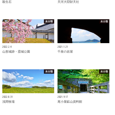
殺生石
天河大辯財天社
未分類
未分類
2022.2.4
2021.1.21
山形城跡・霞城公園
千座の岩屋
未分類
未分類
2022.8.31
2021.9.17
浅間牧場
尾小屋鉱山資料館