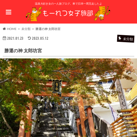
温泉大好き女の一人旅ブログ。車で日本一周完走したよ
HOME
未分類
勝運の神 太郎坊宮
2021.01.23
2023.05.12
未分類
勝運の神 太郎坊宮