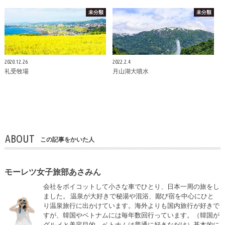
未分類
未分類
2020.12.26
2022.2.4
礼受牧場
月山湖大噴水
ABOUT
この記事をかいた人
モーレツ女子旅部あさみん
会社をボイコットして小さな車でひとり、日本一周の旅をし
ました。 温泉が大好きで秘湯や混浴、鄙び宿を中心にひと
り温泉旅行に出かけています。海外よりも国内旅行が好きで
すが、韓国やベトナムには毎年数回行っています。（韓国が
グルメと美容目的、ベトナムは普通に好きなだけ）基本的に