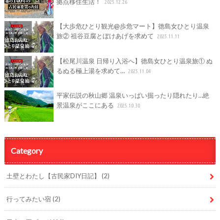
拠点移住生活！
2025.12.26
【大歩危ひとり観光@歩危マート】徳島女ひとり温泉
旅② 祖谷豆腐とぼけあげを求めて
2025.11.11
【松尾川温泉 日帰り入浴へ】徳島女ひとり温泉旅① ぬ
るぬる極上湯を求めて…
2025.11.04
平家伝説の秋山郷 温泉いっぱい掘ったり隠れたり…絶
景温泉がここにある
2025.10.30
Category
土壁とわたし【古民家DIY日記】
(2)
行ってみたい宿
(2)