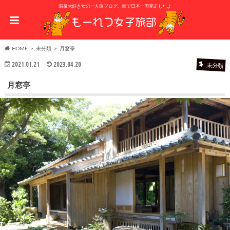
温泉大好き女の一人旅ブログ。車で日本一周完走したよ
HOME
未分類
月窓亭
2021.01.21
2023.04.20
未分類
月窓亭