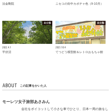
法金剛院
ニセコの街中カボチャ色（9-10月）
未分類
未分類
2022.4.1
2023.10.4
平伏沼
てつどう模型館＆レトロおもちゃ館
ABOUT
この記事をかいた人
モーレツ女子旅部あさみん
会社をボイコットして小さな車でひとり、日本一周の旅をし