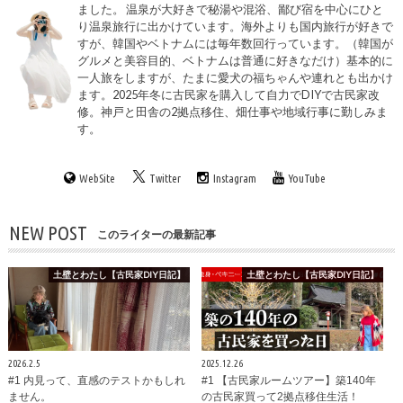
ました。 温泉が大好きで秘湯や混浴、鄙び宿を中心にひと
り温泉旅行に出かけています。海外よりも国内旅行が好きで
すが、韓国やベトナムには毎年数回行っています。（韓国が
グルメと美容目的、ベトナムは普通に好きなだけ）基本的に
一人旅をしますが、たまに愛犬の福ちゃんや連れとも出かけ
ます。2025年冬に古民家を購入して自力でDIYで古民家改
修。神戸と田舎の2拠点移住、畑仕事や地域行事に勤しみま
す。
WebSite
Twitter
Instagram
YouTube
NEW POST
このライターの最新記事
土壁とわたし【古民家DIY日記】
土壁とわたし【古民家DIY日記】
2026.2.5
2025.12.26
#1 内見って、直感のテストかもしれ
#1 【古民家ルームツアー】築140年
ません。
の古民家買って2拠点移住生活！