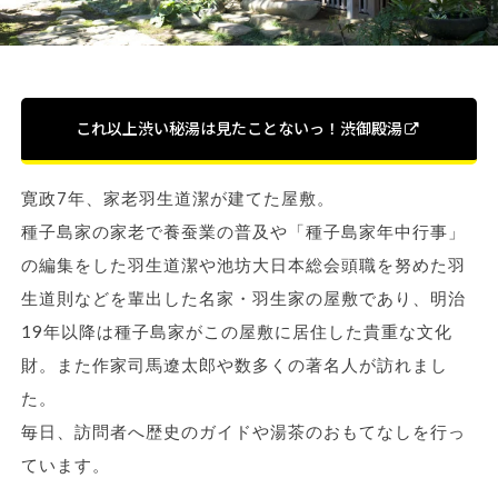
これ以上渋い秘湯は見たことないっ！渋御殿湯
寛政7年、家老羽生道潔が建てた屋敷。
種子島家の家老で養蚕業の普及や「種子島家年中行事」
の編集をした羽生道潔や池坊大日本総会頭職を努めた羽
生道則などを輩出した名家・羽生家の屋敷であり、明治
19年以降は種子島家がこの屋敷に居住した貴重な文化
財。また作家司馬遼太郎や数多くの著名人が訪れまし
た。
毎日、訪問者へ歴史のガイドや湯茶のおもてなしを行っ
ています。