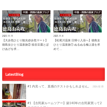
中国・四国の温泉ブログ
中国・四国の温泉ブログ
2025.11.11
2025.11.4
【大歩危ひとり観光@歩危マート】
【松尾川温泉 日帰り入浴へ】徳島女
徳島女ひとり温泉旅② 祖谷豆腐とぼ
ひとり温泉旅① ぬるぬる極上湯を求
けあげを求…
めて…
LatestBlog
#1 内見って、直感のテストかもしれません。
2026.02.05
#1 【古民家ルームツアー】築140年の古民家買って2