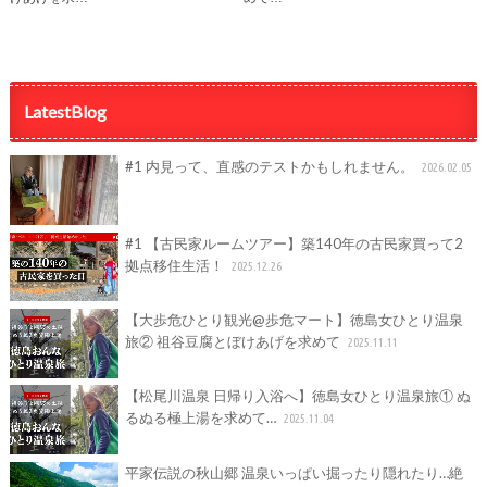
LatestBlog
#1 内見って、直感のテストかもしれません。
2026.02.05
#1 【古民家ルームツアー】築140年の古民家買って2
拠点移住生活！
2025.12.26
【大歩危ひとり観光@歩危マート】徳島女ひとり温泉
旅② 祖谷豆腐とぼけあげを求めて
2025.11.11
【松尾川温泉 日帰り入浴へ】徳島女ひとり温泉旅① ぬ
るぬる極上湯を求めて…
2025.11.04
平家伝説の秋山郷 温泉いっぱい掘ったり隠れたり…絶