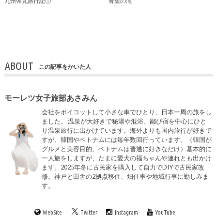
九州弾丸旅行記①
青葉の滝
ABOUT
この記事をかいた人
モーレツ女子旅部あさみん
会社をボイコットして小さな車でひとり、日本一周の旅をし
ました。 温泉が大好きで秘湯や混浴、鄙び宿を中心にひと
り温泉旅行に出かけています。海外よりも国内旅行が好きで
すが、韓国やベトナムには毎年数回行っています。（韓国が
グルメと美容目的、ベトナムは普通に好きなだけ）基本的に
一人旅をしますが、たまに愛犬の福ちゃんや連れとも出かけ
ます。2025年冬に古民家を購入して自力でDIYで古民家改
修。神戸と田舎の2拠点移住、畑仕事や地域行事に勤しみま
す。
WebSite
Twitter
Instagram
YouTube