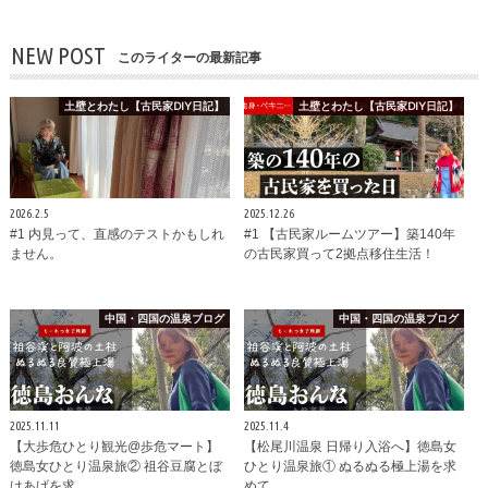
NEW POST
このライターの最新記事
土壁とわたし【古民家DIY日記】
土壁とわたし【古民家DIY日記】
2026.2.5
2025.12.26
#1 内見って、直感のテストかもしれ
#1 【古民家ルームツアー】築140年
ません。
の古民家買って2拠点移住生活！
中国・四国の温泉ブログ
中国・四国の温泉ブログ
2025.11.11
2025.11.4
【大歩危ひとり観光@歩危マート】
【松尾川温泉 日帰り入浴へ】徳島女
徳島女ひとり温泉旅② 祖谷豆腐とぼ
ひとり温泉旅① ぬるぬる極上湯を求
けあげを求…
めて…