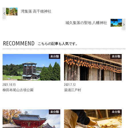
湾集落 高千穂神社
城久集落の聖地 八幡神社
RECOMMEND
こちらの記事も人気です。
未分類
未分類
2021.10.15
2021.7.12
柳田布尾山古墳公園
湯涌江戸村
未分類
未分類