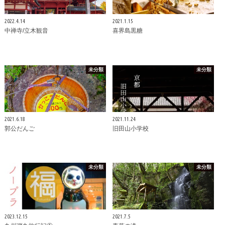
2022.4.14
2021.1.15
中禅寺/立木観音
喜界島黒糖
未分類
未分類
2021.6.18
2021.11.24
郭公だんご
旧田山小学校
未分類
未分類
2023.12.15
2021.7.5