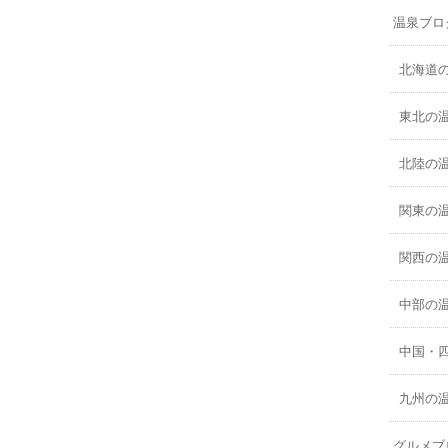
温泉ブロ
北海道
東北の
北陸の
関東の
関西の
中部の
中国・
九州の
グルメブ