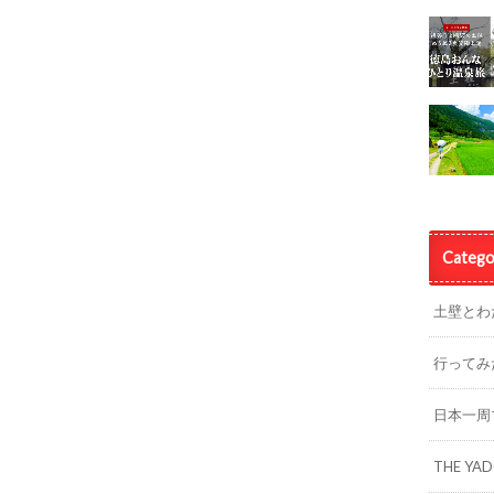
Catego
土壁とわ
行ってみ
日本一周
THE YA