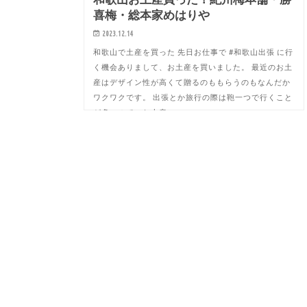
喜梅・総本家めはりや
2023.12.14
和歌山で土産を買った 先日お仕事で #和歌山出張 に行
く機会ありまして、お土産を買いました。 最近のお土
産はデザイン性が高くて贈るのももらうのもなんだか
ワクワクです。 出張とか旅行の際は鞄一つで行くこと
が多いので、お土産…