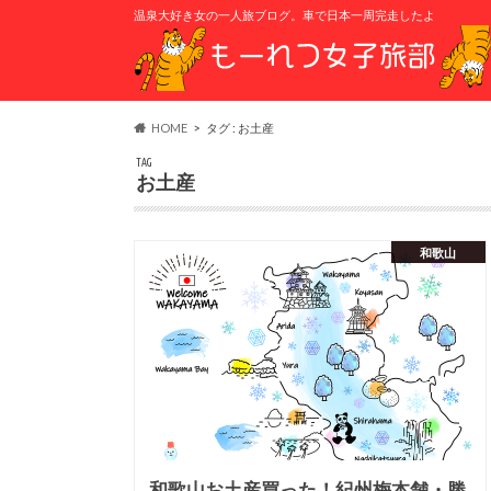
温泉大好き女の一人旅ブログ。車で日本一周完走したよ
HOME
タグ : お土産
TAG
お土産
和歌山
和歌山お土産買った！紀州梅本舗・勝