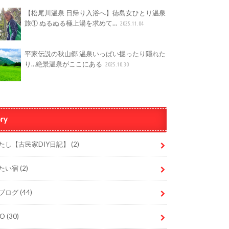
【松尾川温泉 日帰り入浴へ】徳島女ひとり温泉
旅① ぬるぬる極上湯を求めて…
2025.11.04
平家伝説の秋山郷 温泉いっぱい掘ったり隠れた
り…絶景温泉がここにある
2025.10.30
ry
たし【古民家DIY日記】
(2)
たい宿
(2)
ブログ
(44)
DO
(30)