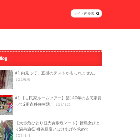
Blog
#1 内見って、直感のテストかもしれません。
2026.02.05
#1 【古民家ルームツアー】築140年の古民家買
って2拠点移住生活！
2025.12.26
【大歩危ひとり観光@歩危マート】徳島女ひと
り温泉旅② 祖谷豆腐とぼけあげを求めて
2025.11.11