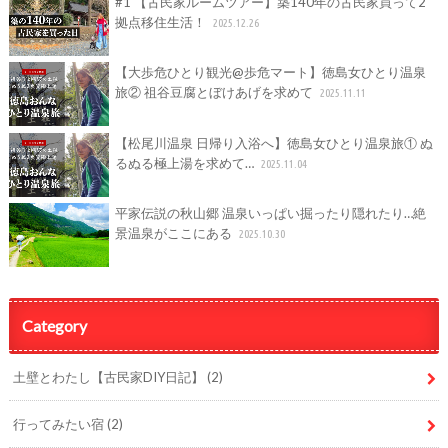
#1 【古民家ルームツアー】築140年の古民家買って2
拠点移住生活！
2025.12.26
【大歩危ひとり観光@歩危マート】徳島女ひとり温泉
旅② 祖谷豆腐とぼけあげを求めて
2025.11.11
【松尾川温泉 日帰り入浴へ】徳島女ひとり温泉旅① ぬ
るぬる極上湯を求めて…
2025.11.04
平家伝説の秋山郷 温泉いっぱい掘ったり隠れたり…絶
景温泉がここにある
2025.10.30
Category
土壁とわたし【古民家DIY日記】
(2)
行ってみたい宿
(2)