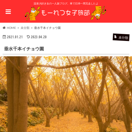
温泉大好き女の一人旅ブログ。車で日本一周完走したよ
HOME
未分類
垂水千本イチョウ園
2021.01.21
2023.04.20
未分類
垂水千本イチョウ園