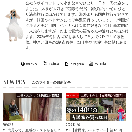
会社をボイコットして小さな車でひとり、日本一周の旅をし
ました。 温泉が大好きで秘湯や混浴、鄙び宿を中心にひと
り温泉旅行に出かけています。海外よりも国内旅行が好きで
すが、韓国やベトナムには毎年数回行っています。（韓国が
グルメと美容目的、ベトナムは普通に好きなだけ）基本的に
一人旅をしますが、たまに愛犬の福ちゃんや連れとも出かけ
ます。2025年冬に古民家を購入して自力でDIYで古民家改
修。神戸と田舎の2拠点移住、畑仕事や地域行事に勤しみま
す。
WebSite
Twitter
Instagram
YouTube
NEW POST
このライターの最新記事
土壁とわたし【古民家DIY日記】
土壁とわたし【古民家DIY日記】
2026.2.5
2025.12.26
#1 内見って、直感のテストかもしれ
#1 【古民家ルームツアー】築140年