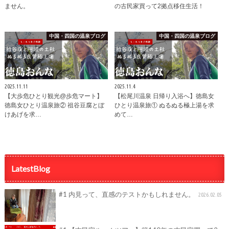
ません。
の古民家買って2拠点移住生活！
中国・四国の温泉ブログ
中国・四国の温泉ブログ
2025.11.11
2025.11.4
【大歩危ひとり観光@歩危マート】
【松尾川温泉 日帰り入浴へ】徳島女
徳島女ひとり温泉旅② 祖谷豆腐とぼ
ひとり温泉旅① ぬるぬる極上湯を求
けあげを求…
めて…
LatestBlog
#1 内見って、直感のテストかもしれません。
2026.02.05