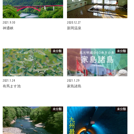
2021.9.30
2020.12.27
神通峡
新岡温泉
未分類
未分類
2021.1.24
2021.1.29
有馬ます池
家島諸島
未分類
未分類