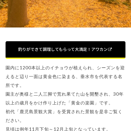
釣りができて調理してもらって大満足！アワカン
園内に1200本以上のイチョウが植えられ、シーズンを迎
えると辺り一面は黄金色に染まる、垂水市を代表する名
所です。
園主が奥様と二人三脚で荒れ果てた山を開墾され、30年
以上の歳月をかけ作り上げた「黄金の楽園」です。
初代「鹿児島景観大賞」を受賞された景観を是非ご覧く
ださい。
見頃は例年11月下旬～12月上旬となっています。