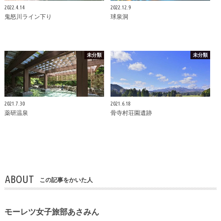
2022.4.14
2022.12.9
鬼怒川ライン下り
球泉洞
未分類
未分類
2021.7.30
2021.6.18
薬研温泉
骨寺村荘園遺跡
ABOUT
この記事をかいた人
モーレツ女子旅部あさみん