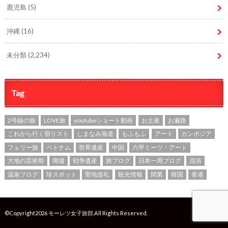
鹿児島
(5)
沖縄
(16)
未分類
(2,234)
Tag
2号線の旅
LOVE旅
youtubeショート動画
お土産
お遍路
これから行く宿リスト
しまなみ海道
もふもふ
アート
カンボジア
フェリー旅
ベトナム
世界遺産
中国
六甲ミーツ・アート
大地の芸術祭
廃墟
戦争遺産
旅ブログ
日本一周ブログ
混浴
温泉ブログ
珍スポット
聖地巡礼
観光情報
閉業
韓国
香港
©Copyright2026
モーレツ女子旅部
.All Rights Reserved.